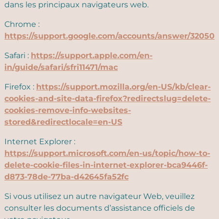
dans les principaux navigateurs web.
Chrome :
https://support.google.com/accounts/answer/32050
Safari :
https://support.apple.com/en-
in/guide/safari/sfri11471/mac
Firefox :
https://support.mozilla.org/en-US/kb/clear-
cookies-and-site-data-firefox?redirectslug=delete-
cookies-remove-info-websites-
stored&redirectlocale=en-US
Internet Explorer :
https://support.microsoft.com/en-us/topic/how-to-
delete-cookie-files-in-internet-explorer-bca9446f-
d873-78de-77ba-d42645fa52fc
Si vous utilisez un autre navigateur Web, veuillez
consulter les documents d’assistance officiels de