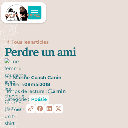
06 87 24 59 94
Tous les articles
Perdre un ami
Par
Marine Coach Canin
Publié le
08
mai
2018
Temps de lecture : ⏱️
3 min
Catégorie :
Poésie
Partager :